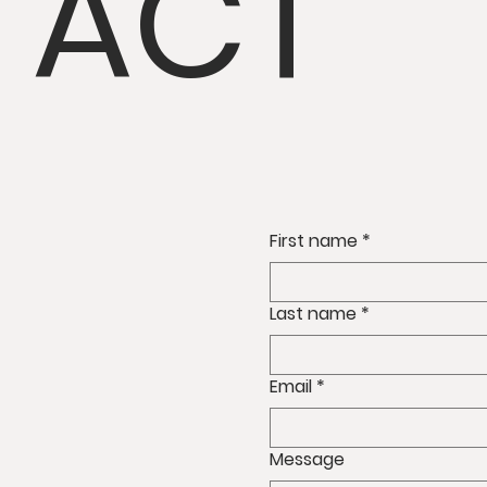
TACT
First name
*
Last name
*
Email
*
Message